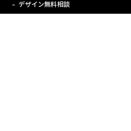
デザイン無料相談
お問合せ・お見積
ブランディングデザイン・ロゴデザイン
パッケージデザイン
ホームページ制作・ショッピングサイト制作
パンフレット・チラシ・名刺・グラフィックデザイン
看板デザイン・ファサードリノベーション
デザイン賞受賞作品
採用情報