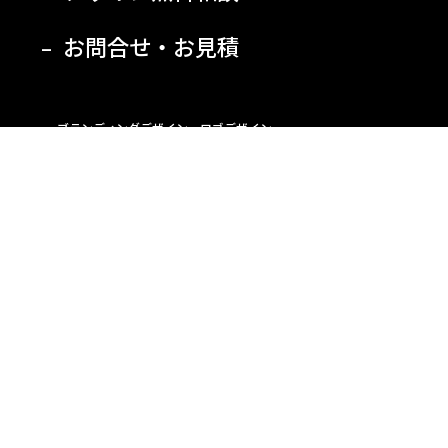
お問合せ・お見積
ブランディングデザイン・ロゴデザイン
パッケージデザイン
ホームページ制作・ショッピングサイト制作
パンフレット・チラシ・名刺・グラフィックデザイン
看板デザイン・ファサードリノベーション
デザイン賞受賞作品
採用情報
事業内容一覧