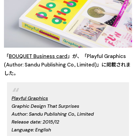
「
BOUQUET Business card
」が、「Playful Graphics
(Author: Sandu Publishing Co., Limited)」に掲載されま
した。
Playful Graphics
Graphic Design That Surprises
Author: Sandu Publishing Co., Limited
Release date: 2015/12
Language: English