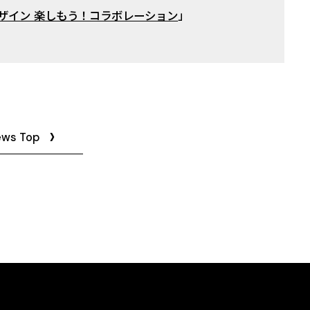
ザイン 楽しもう！コラボレーション
」
ews Top