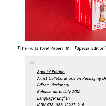
「
The Fruits Toilet Paper
」が、「Special Editio
Special Edition
Artist Collaborations on Packaging D
Editor: Victionary
Release date: July 2015
Language: English
ISBN 978-988-12227-2-5